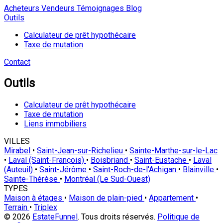
Acheteurs
Vendeurs
Témoignages
Blog
Outils
Calculateur de prêt hypothécaire
Taxe de mutation
Contact
Outils
Calculateur de prêt hypothécaire
Taxe de mutation
Liens immobiliers
VILLES
Mirabel
•
Saint-Jean-sur-Richelieu
•
Sainte-Marthe-sur-le-Lac
•
Laval (Saint-François)
•
Boisbriand
•
Saint-Eustache
•
Laval
(Auteuil)
•
Saint-Jérôme
•
Saint-Roch-de-l'Achigan
•
Blainville
•
Sainte-Thérèse
•
Montréal (Le Sud-Ouest)
TYPES
Maison à étages
•
Maison de plain-pied
•
Appartement
•
Terrain
•
Triplex
© 2026
EstateFunnel
. Tous droits réservés.
Politique de