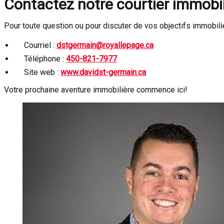
Contactez notre courtier immobili
Pour toute question ou pour discuter de vos objectifs immobil
Courriel :
dstgermain@royallepage.ca
Téléphone :
450-821-7977
Site web :
www.davidst-germain.ca
Votre prochaine aventure immobilière commence ici!