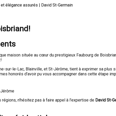
 et élégance assurés | David St-Germain
isbriand!
ients
ique maison située au cœur du prestigieux Faubourg de Boisbriand
!
he-sur-le-Lac, Blainville, et St-Jérôme, tient à exprimer sa plus s
ommes honorés d'avoir pu vous accompagner dans cette étape impo
t-Jérôme
égions, n'hésitez pas à faire appel à l'expertise de
David St-G