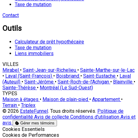
Taxe de mutation
Contact
Outils
Calculateur de prêt hypothécaire
Taxe de mutation
Liens immobiliers
VILLES
Mirabel
•
Saint-Jean-sur-Richelieu
•
Sainte-Marthe-sur-le-Lac
•
Laval (Saint-François)
•
Boisbriand
•
Saint-Eustache
•
Laval
(Auteuil)
•
Saint-Jérôme
•
Saint-Roch-de-l'Achigan
•
Blainville
•
Sainte-Thérèse
•
Montréal (Le Sud-Ouest)
TYPES
Maison à étages
•
Maison de plain-pied
•
Appartement
•
Terrain
•
Triplex
© 2026
EstateFunnel
. Tous droits réservés.
Politique de
confidentialité
Avis de collecte
Conditions d’utilisation
Avis et
avis
Gérer mes témoins
Activer
Cookies Essentiels
Activer
Cookies de Performances