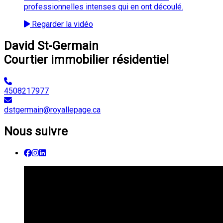
professionnelles intenses qui en ont découlé.
Regarder la vidéo
David St-Germain
Courtier immobilier résidentiel
4508217977
dstgermain@royallepage.ca
Nous suivre