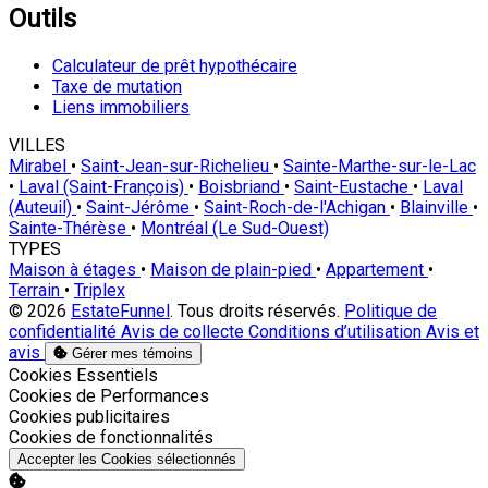
Outils
Calculateur de prêt hypothécaire
Taxe de mutation
Liens immobiliers
VILLES
Mirabel
•
Saint-Jean-sur-Richelieu
•
Sainte-Marthe-sur-le-Lac
•
Laval (Saint-François)
•
Boisbriand
•
Saint-Eustache
•
Laval
(Auteuil)
•
Saint-Jérôme
•
Saint-Roch-de-l'Achigan
•
Blainville
•
Sainte-Thérèse
•
Montréal (Le Sud-Ouest)
TYPES
Maison à étages
•
Maison de plain-pied
•
Appartement
•
Terrain
•
Triplex
© 2026
EstateFunnel
. Tous droits réservés.
Politique de
confidentialité
Avis de collecte
Conditions d’utilisation
Avis et
avis
Gérer mes témoins
Activer
Cookies Essentiels
Activer
Cookies de Performances
Activer
Cookies publicitaires
Activer
Cookies de fonctionnalités
Accepter les Cookies sélectionnés