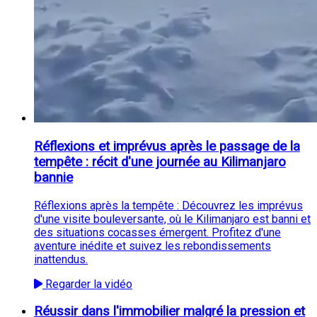
Réflexions et imprévus après le passage de la
tempête : récit d'une journée au Kilimanjaro
bannie
Réflexions après la tempête : Découvrez les imprévus
d'une visite bouleversante, où le Kilimanjaro est banni et
des situations cocasses émergent. Profitez d'une
aventure inédite et suivez les rebondissements
inattendus.
Regarder la vidéo
Réussir dans l'immobilier malgré la pression et