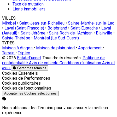
Taxe de mutation
Liens immobiliers
VILLES
Mirabel
•
Saint-Jean-sur-Richelieu
•
Sainte-Marthe-sur-le-Lac
•
Laval (Saint-François)
•
Boisbriand
•
Saint-Eustache
•
Laval
(Auteuil)
•
Saint-Jérôme
•
Saint-Roch-de-l'Achigan
•
Blainville
•
Sainte-Thérèse
•
Montréal (Le Sud-Ouest)
TYPES
Maison à étages
•
Maison de plain-pied
•
Appartement
•
Terrain
•
Triplex
© 2026
EstateFunnel
. Tous droits réservés.
Politique de
confidentialité
Avis de collecte
Conditions d’utilisation
Avis et
avis
Gérer mes témoins
Activer
Cookies Essentiels
Activer
Cookies de Performances
Activer
Cookies publicitaires
Activer
Cookies de fonctionnalités
Accepter les Cookies sélectionnés
Nous utilisons des Témoins pour vous assurer la meilleure
expérience.