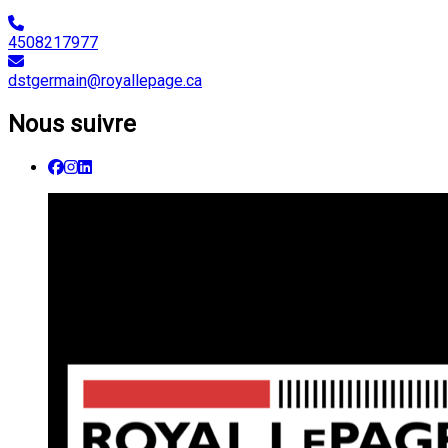
4508217977
dstgermain@royallepage.ca
Nous suivre