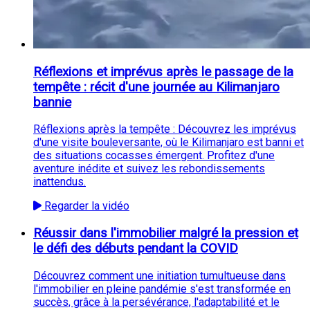
Réflexions et imprévus après le passage de la
tempête : récit d'une journée au Kilimanjaro
bannie
Réflexions après la tempête : Découvrez les imprévus
d'une visite bouleversante, où le Kilimanjaro est banni et
des situations cocasses émergent. Profitez d'une
aventure inédite et suivez les rebondissements
inattendus.
Regarder la vidéo
Réussir dans l'immobilier malgré la pression et
le défi des débuts pendant la COVID
Découvrez comment une initiation tumultueuse dans
l'immobilier en pleine pandémie s'est transformée en
succès, grâce à la persévérance, l'adaptabilité et le