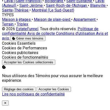
•
Laval (Saint-François)
•
Boisbriand
•
Saint-Eustache
•
Laval
(Auteuil)
•
Saint-Jérôme
•
Saint-Roch-de-l'Achigan
•
Blainville
•
Sainte-Thérèse
•
Montréal (Le Sud-Ouest)
TYPES
Maison à étages
•
Maison de plain-pied
•
Appartement
•
Terrain
•
Triplex
© 2026
EstateFunnel
. Tous droits réservés.
Politique de
confidentialité
Avis de collecte
Conditions d’utilisation
Avis et
avis
Gérer mes témoins
Activer
Cookies Essentiels
Activer
Cookies de Performances
Activer
Cookies publicitaires
Activer
Cookies de fonctionnalités
Accepter les Cookies sélectionnés
Nous utilisons des Témoins pour vous assurer la meilleure
expérience.
Réglage des cookies
Accepter les Cookies
Lire nos politiques de confidentialité
Close
✕