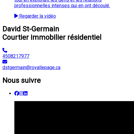
professionnelles intenses qui en ont découlé.
Regarder la vidéo
David St-Germain
Courtier immobilier résidentiel
4508217977
dstgermain@royallepage.ca
Nous suivre