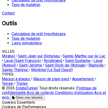
Calculateur de prêt hypothécaire
Taxe de mutation
Contact
Outils
Calculateur de prêt hypothécaire
Taxe de mutation
Liens immobiliers
VILLES
Mirabel
•
Saint-Jean-sur-Richelieu
•
Sainte-Marthe-sur-le-Lac
•
Laval (Saint-François)
•
Boisbriand
•
Saint-Eustache
•
Laval
(Auteuil)
•
Saint-Jérôme
•
Saint-Roch-de-l'Achigan
•
Blainville
•
Sainte-Thérèse
•
Montréal (Le Sud-Ouest)
TYPES
Maison à étages
•
Maison de plain-pied
•
Appartement
•
Terrain
•
Triplex
© 2026
EstateFunnel
. Tous droits réservés.
Politique de
confidentialité
Avis de collecte
Conditions d’utilisation
Avis et
avis
Gérer mes témoins
Activer
Cookies Essentiels
Activer
Cookies de Performances