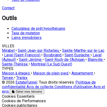
Contact
Outils
Calculateur de prêt hypothécaire
Taxe de mutation
Liens immobiliers
VILLES
Mirabel
•
Saint-Jean-sur-Richelieu
•
Sainte-Marthe-sur-le-Lac
•
Laval (Saint-François)
•
Boisbriand
•
Saint-Eustache
•
Laval
(Auteuil)
•
Saint-Jérôme
•
Saint-Roch-de-l'Achigan
•
Blainville
•
Sainte-Thérèse
•
Montréal (Le Sud-Ouest)
TYPES
Maison à étages
•
Maison de plain-pied
•
Appartement
•
Terrain
•
Triplex
© 2026
EstateFunnel
. Tous droits réservés.
Politique de
confidentialité
Avis de collecte
Conditions d’utilisation
Avis et
avis
Gérer mes témoins
Activer
Cookies Essentiels
Activer
Cookies de Performances
Activer
Cookies publicitaires