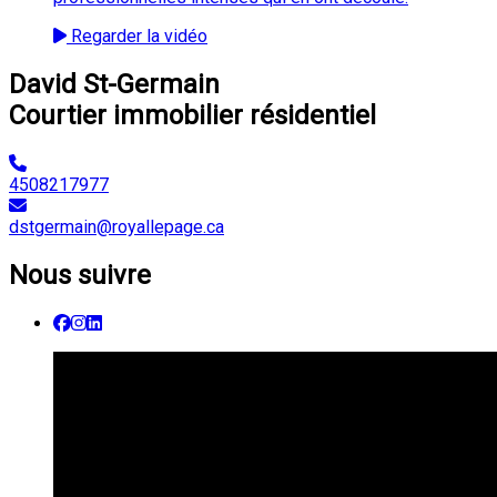
Regarder la vidéo
David St-Germain
Courtier immobilier résidentiel
4508217977
dstgermain@royallepage.ca
Nous suivre