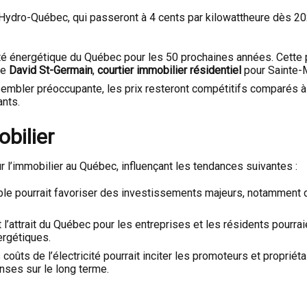
r Hydro-Québec, qui passeront à 4 cents par kilowattheure dès 202
té énergétique du Québec pour les 50 prochaines années. Cette p
le
David St-Germain
,
courtier immobilier résidentiel
pour Sainte-M
embler préoccupante, les prix resteront compétitifs comparés à d’
nts.
bilier
sur l’immobilier au Québec, influençant les tendances suivantes :
ble pourrait favoriser des investissements majeurs, notamment 
 l’attrait du Québec pour les entreprises et les résidents pourra
ergétiques.
oûts de l’électricité pourrait inciter les promoteurs et propriét
ses sur le long terme.