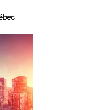
uébec