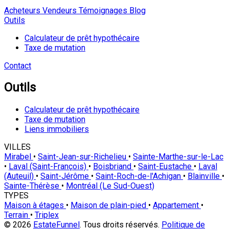
Acheteurs
Vendeurs
Témoignages
Blog
Outils
Calculateur de prêt hypothécaire
Taxe de mutation
Contact
Outils
Calculateur de prêt hypothécaire
Taxe de mutation
Liens immobiliers
VILLES
Mirabel
•
Saint-Jean-sur-Richelieu
•
Sainte-Marthe-sur-le-Lac
•
Laval (Saint-François)
•
Boisbriand
•
Saint-Eustache
•
Laval
(Auteuil)
•
Saint-Jérôme
•
Saint-Roch-de-l'Achigan
•
Blainville
•
Sainte-Thérèse
•
Montréal (Le Sud-Ouest)
TYPES
Maison à étages
•
Maison de plain-pied
•
Appartement
•
Terrain
•
Triplex
© 2026
EstateFunnel
. Tous droits réservés.
Politique de