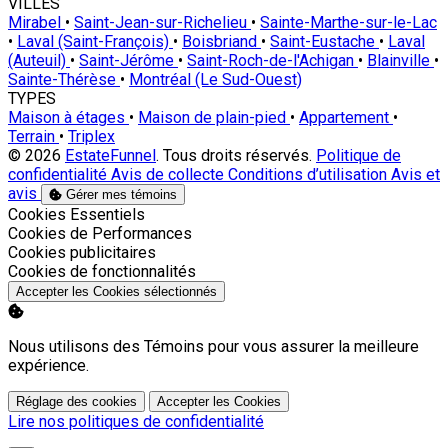
VILLES
Mirabel
•
Saint-Jean-sur-Richelieu
•
Sainte-Marthe-sur-le-Lac
•
Laval (Saint-François)
•
Boisbriand
•
Saint-Eustache
•
Laval
(Auteuil)
•
Saint-Jérôme
•
Saint-Roch-de-l'Achigan
•
Blainville
•
Sainte-Thérèse
•
Montréal (Le Sud-Ouest)
TYPES
Maison à étages
•
Maison de plain-pied
•
Appartement
•
Terrain
•
Triplex
© 2026
EstateFunnel
. Tous droits réservés.
Politique de
confidentialité
Avis de collecte
Conditions d’utilisation
Avis et
avis
Gérer mes témoins
Activer
Cookies Essentiels
Activer
Cookies de Performances
Activer
Cookies publicitaires
Activer
Cookies de fonctionnalités
Accepter les Cookies sélectionnés
Nous utilisons des Témoins pour vous assurer la meilleure
expérience.
Réglage des cookies
Accepter les Cookies
Lire nos politiques de confidentialité