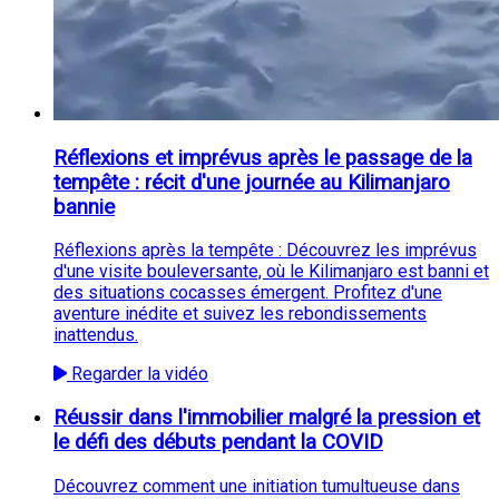
Réflexions et imprévus après le passage de la
tempête : récit d'une journée au Kilimanjaro
bannie
Réflexions après la tempête : Découvrez les imprévus
d'une visite bouleversante, où le Kilimanjaro est banni et
des situations cocasses émergent. Profitez d'une
aventure inédite et suivez les rebondissements
inattendus.
Regarder la vidéo
Réussir dans l'immobilier malgré la pression et
le défi des débuts pendant la COVID
Découvrez comment une initiation tumultueuse dans