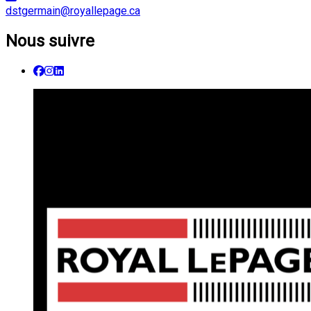
dstgermain@royallepage.ca
Nous suivre