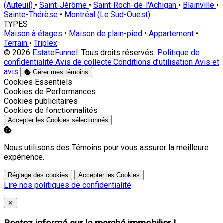
(Auteuil)
•
Saint-Jérôme
•
Saint-Roch-de-l'Achigan
•
Blainville
•
Sainte-Thérèse
•
Montréal (Le Sud-Ouest)
TYPES
Maison à étages
•
Maison de plain-pied
•
Appartement
•
Terrain
•
Triplex
© 2026
EstateFunnel
. Tous droits réservés.
Politique de
confidentialité
Avis de collecte
Conditions d’utilisation
Avis et
avis
Gérer mes témoins
Activer
Cookies Essentiels
Activer
Cookies de Performances
Activer
Cookies publicitaires
Activer
Cookies de fonctionnalités
Accepter les Cookies sélectionnés
Nous utilisons des Témoins pour vous assurer la meilleure
expérience.
Réglage des cookies
Accepter les Cookies
Lire nos politiques de confidentialité
Close
✕