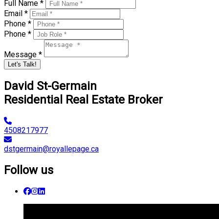
Full Name *
Email *
Phone *
Phone *
Message *
Let's Talk!
David St-Germain
Residential Real Estate Broker
4508217977
dstgermain@royallepage.ca
Follow us