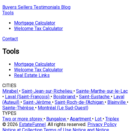
Buyers
Sellers
Testimonials
Blog
Tools
Mortgage Calculator
Welcome Tax Calculator
Contact
Tools
Mortgage Calculator
Welcome Tax Calculator
Real Estate Links
CITIES
Mirabel
•
Saint-Jean-sur-Richelieu
•
Sainte-Marthe-sur-le-Lac
•
Laval (Saint-François)
•
Boisbriand
•
Saint-Eustache
•
Laval
(Auteuil)
•
Saint-Jérôme
•
Saint-Roch-de-l'Achigan
•
Blainville
•
Sainte-Thérèse
•
Montréal (Le Sud-Ouest)
TYPES
Two or more storey
•
Bungalow
•
Apartment
•
Lot
•
Triplex
© 2026
EstateFunnel
. All rights reserved.
Privacy Policy
Notice at Collection
Terms of Use
Notice and Notice